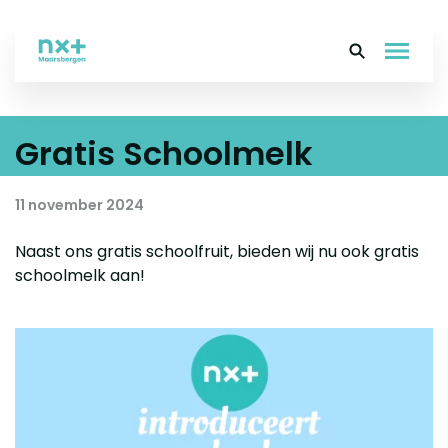
Gratis Schoolmelk
Over ons
Onderwijs
11 november 2024
Leerlingen
Naast ons gratis schoolfruit, bieden wij nu ook gratis
schoolmelk aan!
Ouders
Groep 8
Contact