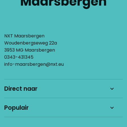
NXT Maarsbergen
Woudenbergseweg 22a
3953 MG Maarsbergen
0343-431345
info-maarsbergen@nxt.eu
Direct naar
Nieuws
Populair
Werken bij
Kom kennismaken
Schoolgids