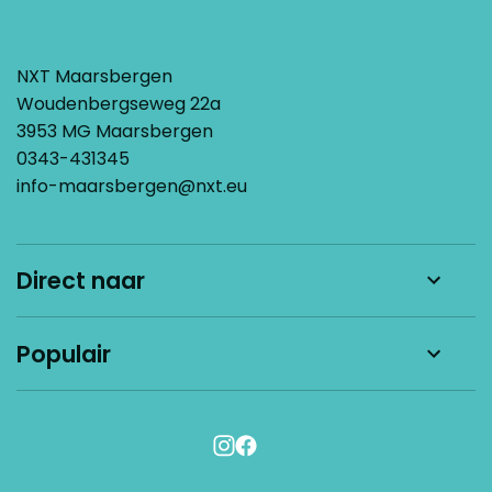
NXT Maarsbergen
Woudenbergseweg 22a
3953 MG Maarsbergen
0343-431345
info-maarsbergen@nxt.eu
Direct naar
Nieuws
Populair
Werken bij
Kom kennismaken
Schoolgids
Aanmelden
Agenda
Vakhavo