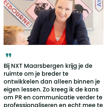
Bij NXT Maarsbergen krijg je de
L
ruimte om je breder te
M
ontwikkelen dan alleen binnen je
d
eigen lessen. Zo kreeg ik de kans
l
om PR en communicatie verder te
o
professionaliseren en echt mee te
e