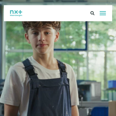
Over ons
Onderwijs
Leerlingen
Ouders
Groep 8
Contact