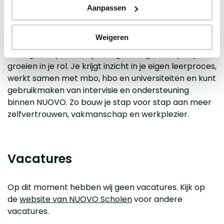
Bij NXT Maarsbergen krijg je de ruimte om jezelf te
Aanpassen
ontwikkelen. Als stagiair, startende docent of collega
in opleiding sta je er niet alleen voor. Ervaren
Weigeren
vakdocenten en werkplekbegeleiders denken met je
mee, geven persoonlijke begeleiding en helpen je
groeien in je rol. Je krijgt inzicht in je eigen leerproces,
werkt samen met mbo, hbo en universiteiten en kunt
gebruikmaken van intervisie en ondersteuning
binnen NUOVO. Zo bouw je stap voor stap aan meer
zelfvertrouwen, vakmanschap en werkplezier.
Vacatures
Op dit moment hebben wij geen vacatures. Kijk op
de
website van NUOVO Scholen
voor andere
vacatures.