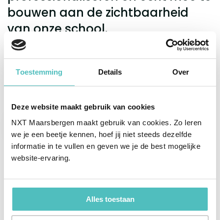
bouwen aan de zichtbaarheid
i
van onze school.
k
Inge Berck
K
Docent Engels en PR & Communicatie coördinator
D
Toestemming
Details
Over
Deze website maakt gebruik van cookies
NXT Maarsbergen maakt gebruik van cookies. Zo leren
we je een beetje kennen, hoef jij niet steeds dezelfde
informatie in te vullen en geven we je de best mogelijke
website-ervaring.
Samen groeien in het vak
Met goede begeleiding en volop ruimte
Alles toestaan
om jezelf te ontwikkelen