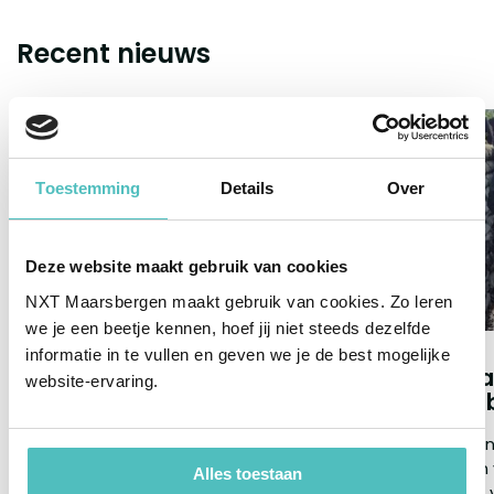
Recent nieuws
Toestemming
Details
Over
Deze website maakt gebruik van cookies
NXT Maarsbergen maakt gebruik van cookies. Zo leren
we je een beetje kennen, hoef jij niet steeds dezelfde
informatie in te vullen en geven we je de best mogelijke
Een fijne schoolvakantie
Leerjaa
website-ervaring.
gewenst!
de Greb
Het schooljaar zit erop. Samen
Afgelopen
hebben we hard gewerkt, veel
leerlingen
Alles toestaan
geleerd en mooie momenten
het Vizier