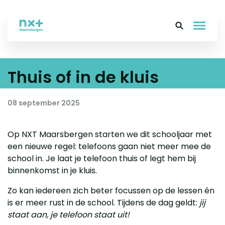
Thuis of in de kluis
Over ons
Onderwijs
08 september 2025
Leerlingen
Op NXT Maarsbergen starten we dit schooljaar met
een nieuwe regel: telefoons gaan niet meer mee de
Ouders
school in. Je laat je telefoon thuis of legt hem bij
binnenkomst in je kluis.
Groep 8
Zo kan iedereen zich beter focussen op de lessen én
is er meer rust in de school. Tijdens de dag geldt:
jij
Contact
staat aan, je telefoon staat uit!