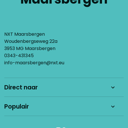
NXT Maarsbergen
Woudenbergseweg 22a
3953 MG Maarsbergen
0343-431345
info-maarsbergen@nxt.eu
Direct naar
Nieuws
Populair
Werken bij
Kom kennismaken
Schoolgids